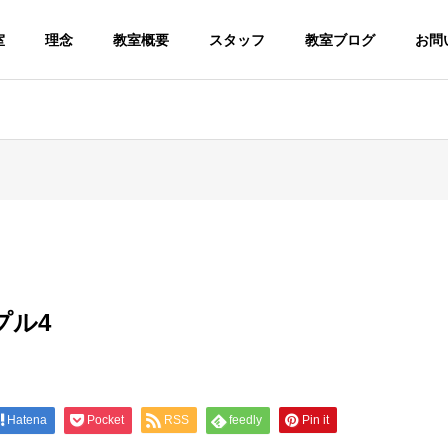
室
理念
教室概要
スタッフ
教室ブログ
お問
プル4
Hatena
Pocket
RSS
feedly
Pin it